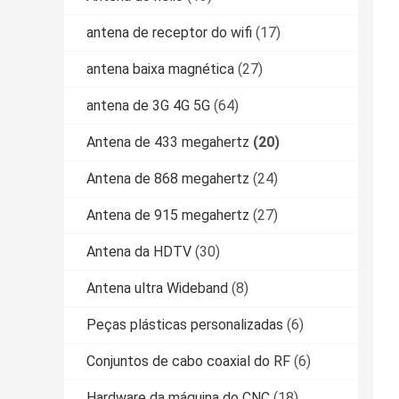
antena de receptor do wifi
(17)
antena baixa magnética
(27)
antena de 3G 4G 5G
(64)
Antena de 433 megahertz
(20)
Antena de 868 megahertz
(24)
Antena de 915 megahertz
(27)
Antena da HDTV
(30)
Antena ultra Wideband
(8)
Peças plásticas personalizadas
(6)
Conjuntos de cabo coaxial do RF
(6)
Hardware da máquina do CNC
(18)