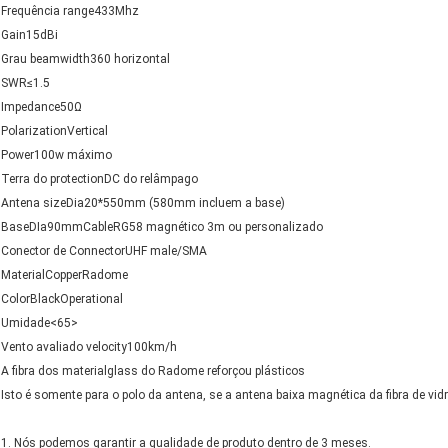
Frequência range433Mhz
Gain15dBi
Grau beamwidth360 horizontal
SWR≤1.5
Impedance50Ω
PolarizationVertical
Power100w máximo
Terra do protectionDC do relâmpago
Antena sizeDia20*550mm (580mm incluem a base)
BaseDIa90mmCableRG58 magnético 3m ou personalizado
Conector de ConnectorUHF male/SMA
MaterialCopperRadome
ColorBlackOperational
Umidade<65>
Vento avaliado velocity100km/h
A fibra dos materialglass do Radome reforçou plásticos
Isto é somente para o polo da antena, se a antena baixa magnética da fibra de vi
1. Nós podemos garantir a qualidade de produto dentro de 3 meses.