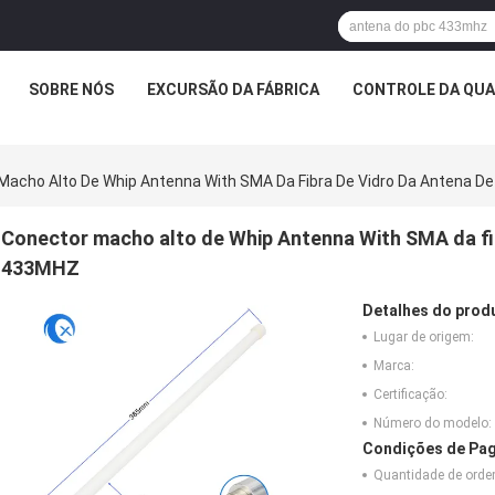
SOBRE NÓS
EXCURSÃO DA FÁBRICA
CONTROLE DA QUA
Macho Alto De Whip Antenna With SMA Da Fibra De Vidro Da Antena D
Conector macho alto de Whip Antenna With SMA da fib
433MHZ
Detalhes do prod
Lugar de origem:
Marca:
Certificação:
Número do modelo:
Condições de Pag
Quantidade de ord