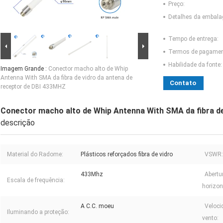
Preço:
Detalhes da embal
Tempo de entrega:
Termos de pagamen
Habilidade da fonte:
Imagem Grande :
Conector macho alto de Whip
Antenna With SMA da fibra de vidro da antena de
Contato
receptor de DBI 433MHZ
Conector macho alto de Whip Antenna With SMA da fibra de
descrição
Material do Radome:
Plásticos reforçados fibra de vidro
VSWR:
433Mhz
Abertu
Escala de frequência:
horizon
A C.C. moeu
Veloci
Iluminando a proteção:
vento: