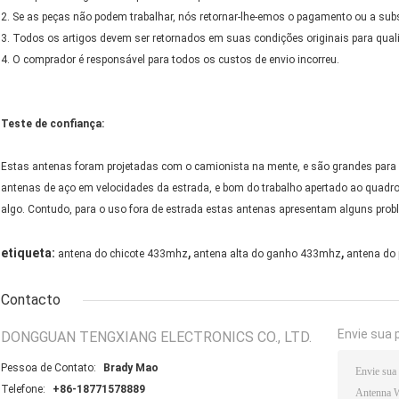
2. Se as peças não podem trabalhar, nós retornar-lhe-emos o pagamento ou a subs
3. Todos os artigos devem ser retornados em suas condições originais para qual
4. O comprador é responsável para todos os custos de envio incorreu.
Teste de confiança:
Estas antenas foram projetadas com o camionista na mente, e são grandes para a
antenas de aço em velocidades da estrada, e bom do trabalho apertado ao quadro
algo. Contudo, para o uso fora de estrada estas antenas apresentam alguns prob
,
,
etiqueta:
antena do chicote 433mhz
antena alta do ganho 433mhz
antena do
Contacto
Envie sua 
DONGGUAN TENGXIANG ELECTRONICS CO., LTD.
Pessoa de Contato:
Brady Mao
Telefone:
+86-18771578889