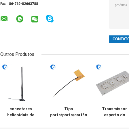
Fax:
86-769-82663788
Outros Produtos
conectores
Tipo
Transmissor
helicoidais de
porta/porta/cartão
esperto do
Sma da antena do
de NFC do cobre
dispositivo
otário externo do
da bobina da
433MHZ RF