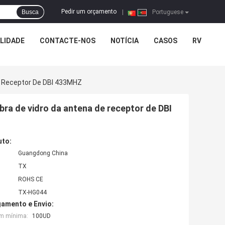
Pedir um orçamento
Busca
|
Portuguese
LIDADE
CONTACTE-NOS
NOTÍCIA
CASOS
RV
e Receptor De DBI 433MHZ
ra de vidro da antena de receptor de DBI
uto:
Guangdong China
TX
ROHS CE
TX-HG044
amento e Envio:
em mínima:
100UD