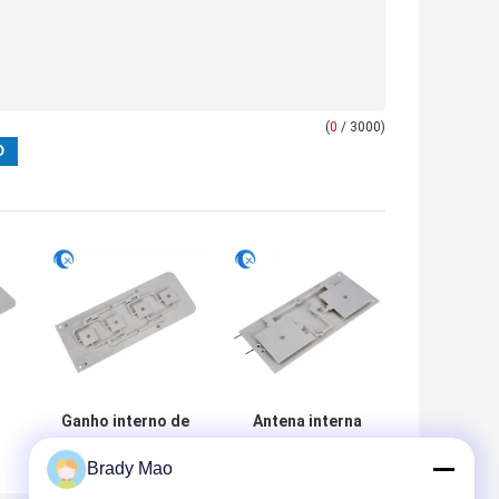
(
0
/ 3000)
Ganho interno de
Antena interna
DBi do material 5
personalizada da
Brady Mao
do metal do ferro
antena do módulo
da antena de
433MHZ/868MHZ