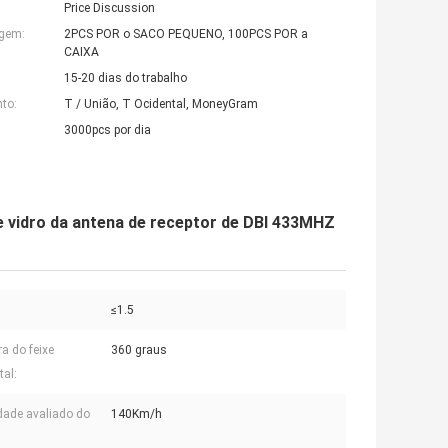
Price Discussion
agem:
2PCS POR o SACO PEQUENO, 100PCS POR a
CAIXA
15-20 dias do trabalho
to:
T / União, T Ocidental, MoneyGram
3000pcs por dia
 vidro da antena de receptor de DBI 433MHZ
≤1.5
ra do feixe
360 graus
tal:
dade avaliado do
140Km/h