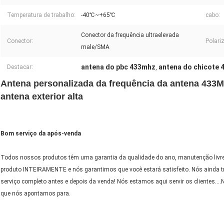
Temperatura de trabalho:
-40℃~+65℃
cabo:
Conector da frequência ultraelevada
Conector:
Polari
male/SMA
antena do pbc 433mhz
antena do chicote
Destacar:
,
Antena personalizada da frequência da antena 433Mh
antena exterior alta
Bom serviço da após-venda
Todos nossos produtos têm uma garantia da qualidade do ano, manutenção livre
produto INTEIRAMENTE e nós garantimos que você estará satisfeito. Nós ainda 
serviço completo antes e depois da venda! Nós estamos aqui servir os clientes….
que nós apontamos para.