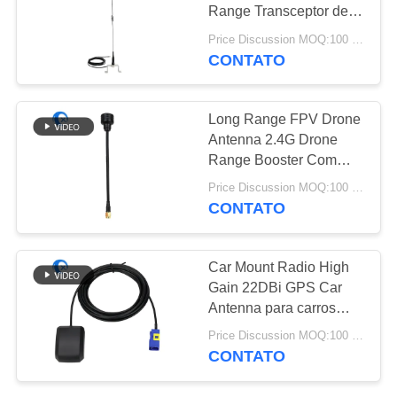
DO
Range Transceptor de
SITE
Aço Inoxidável Antenna
Price Discussion MOQ:100 PCS
de Rádio Móvel
CONTATO
13
PRIVACY
Antena do hélio
POLICY
Long Range FPV Drone
Antenna 2.4G Drone
Range Booster Com
SMA Conector macho
Price Discussion MOQ:100 PCS
Antenna de telhado com
CONTATO
drone
17
Car Mount Radio High
antena de receptor
Gain 22DBi GPS Car
Antenna para carros
do wifi
estéreo com Fakra C
Price Discussion MOQ:100 PCS
conector
CONTATO