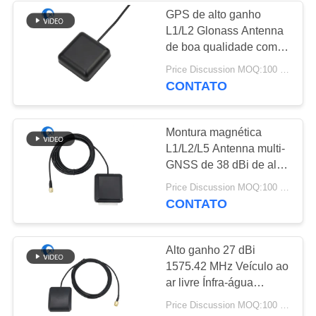
GPS de alto ganho
L1/L2 Glonass Antenna
32
de boa qualidade com
antena baixa
conector masculino
Price Discussion MOQ:100 PCS
SMA Alta precisão com
CONTATO
magnética
cabo Rg174
Montura magnética
L1/L2/L5 Antenna multi-
GNSS de 38 dBi de alto
ganho com conector
69
Price Discussion MOQ:100 PCS
masculino SMA
CONTATO
antena de 3G 4G
5G
Alto ganho 27 dBi
1575.42 MHz Veículo ao
ar livre Ínfra-água
Antenna GPS ativa 3-
Price Discussion MOQ:100 PCS
5VDC Magnética Gnss