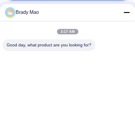
Brady Mao
Categorias populares
Todos
3:17 AM
Antena de Omni WiFi
GSM GPRS Antena
Good day, what product are you looking for?
Antena da navegação
Antena da estação
de GPS
base da fibra de vidro
antena de receptor do
Antena do hélio
wifi
antena baixa
antena de 3G 4G 5G
magnética