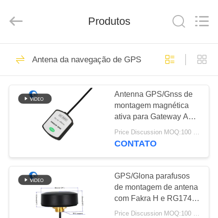
Dongguan
Tengxiang
Electronics
Produtos
Co.,
Ltd..
All
Rights
Reserved.
CASA
96
Antena da navegação de GPS
Antena de Omni
PRODUTOS
WiFi
Antenna GPS/Gnss de
montagem magnética
SOBRE
ativa para Gateway Ace-
NÓS
Gtw-4G 4G/GPS/Gnss
Price Discussion MOQ:100 PCS
com conector masculino
CONTATO
SMA
24
EXCURSÃO
DA
GPS/Glona parafusos
GSM GPRS Antena
de montagem de antena
FÁBRICA
com Fakra H e RG174
com IP68 impermeável
Price Discussion MOQ:100 PCS