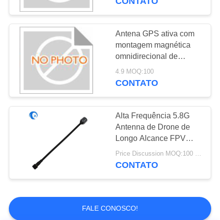
CONTATO
Conjuntos de cabo
coaxial do RF
Antena GPS ativa com
montagem magnética
omnidirecional de
1575,42 MHz 28dBi 3m
4.9 MOQ:100
conector Sam Cabo
CONTATO
Rg174
18
Hardware da
Alta Frequência 5.8G
Antenna de Drone de
máquina do CNC
Longo Alcance FPV
Antenna de Alto Ganho
Price Discussion MOQ:100 PCS
6DBi com RG141
CONTATO
FALE CONOSCO!