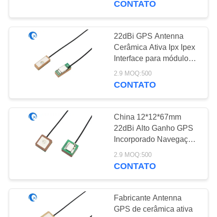
CONTATO
Antenna SMA Conectar
20
macho
Antena de 433
22dBi GPS Antenna
Cerâmica Ativa Ipx Ipex
megahertz
Interface para módulo
GPS
2.9 MOQ:500
CONTATO
China 12*12*67mm
28
22dBi Alto Ganho GPS
Antena de 868
Incorporado Navegação
Ativa de Carro Antenna
megahertz
2.9 MOQ:500
GPS Patch Interna
CONTATO
Fabricante Antenna
GPS de cerâmica ativa