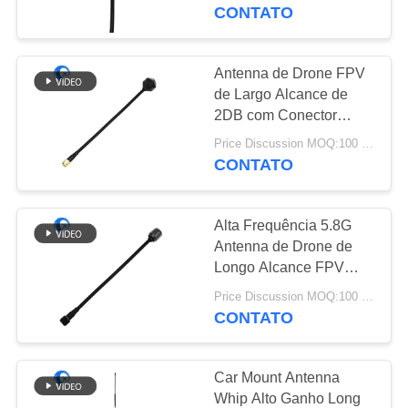
CONTROLE
vendas quentes
CONTATO
DA
QUALIDADE
Antenna de Drone FPV
50
de Largo Alcance de
Antena da
2DB com Conector
CONTACTE-
Macho SMA
navegação de GPS
Price Discussion MOQ:100 PCS
NOS
4.9GHz/5.8GHz com
CONTATO
RG141
NOTÍCIA
Alta Frequência 5.8G
Antenna de Drone de
CASOS
Longo Alcance FPV
58
Antenna de Alto Ganho
Price Discussion MOQ:100 PCS
Antena da estação
6DBi com RG141
CONTATO
VR
base da fibra de
MAPA
Car Mount Antenna
vidro
Whip Alto Ganho Long