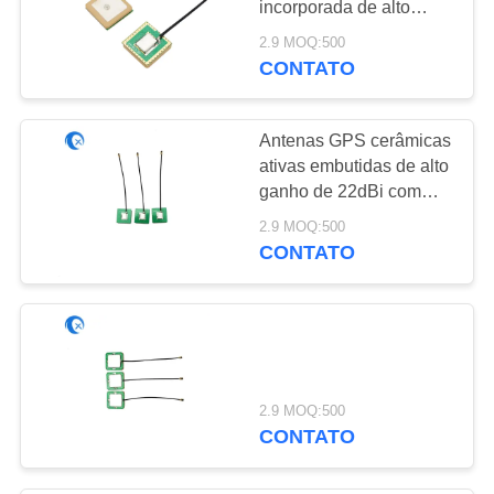
incorporada de alto
30
ganho com conector
2.9 MOQ:500
Antena de 915
feminino U. FL Ipex
CONTATO
megahertz
Antenas GPS cerâmicas
ativas embutidas de alto
ganho de 22dBi com
conector Ipex
2.9 MOQ:500
CONTATO
30
Antena da HDTV
2.9 MOQ:500
CONTATO
8