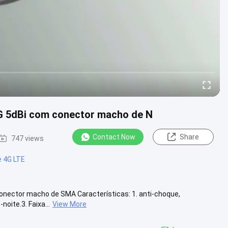
 5G 5dBi com conector macho de N
Contact Now
Share
747 views
e 4G LTE
 conector macho de SMA Características: 1. anti-choque,
oite.3. Faixa...
View More