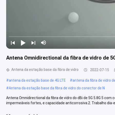
Antena Omnidirectional da fibra de vidro de
Antena da estação base da fibra de vidro
2022-07-15
#
antena da estação base de 4G LTE
#
antena da fibra de vidro d
#
Antena da estação base da fibra de vidro do conector de N
Antena Omnidirectional da fibra de vidro do dBi de 5G 5.8G 5 com
impermeáveis fortes, e capacidade anticorrosiva.2. Trabalho dia-e-n