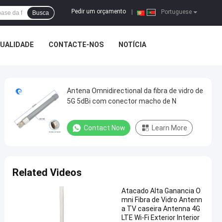
Pedir um orçamento
|
Portuguese
Busca
QUALIDADE
CONTACTE-NOS
NOTÍCIA
Antena Omnidirectional da fibra de vidro de
5G 5dBi com conector macho de N
Contact Now
Learn More
Related Videos
Atacado Alta Ganancia O
mni Fibra de Vidro Antenn
a TV caseira Antenna 4G
LTE Wi-Fi Exterior Interior