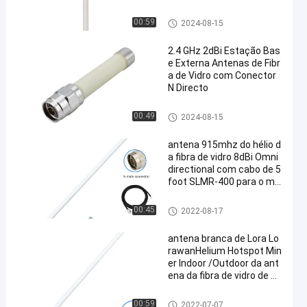
Antena da estação base da fib
00:59
2024-08-15
ra de vidro
2.4 GHz 2dBi Estação Bas
e Externa Antenas de Fibr
a de Vidro com Conector
N Directo
Antena da estação base da fib
00:49
2024-08-15
ra de vidro
antena 915mhz do hélio d
a fibra de vidro 8dBi Omni
directional com cabo de 5
foot SLMR-400 para o mi
neiro do lince RAK Sensec
ap do hélio
Antena do hélio
00:45
2022-08-17
antena branca de Lora Lo
rawanHelium Hotspot Min
er Indoor /Outdoor da ant
ena da fibra de vidro de 91
5MHz 8dBi
Antena do hélio
00:59
2022-07-07