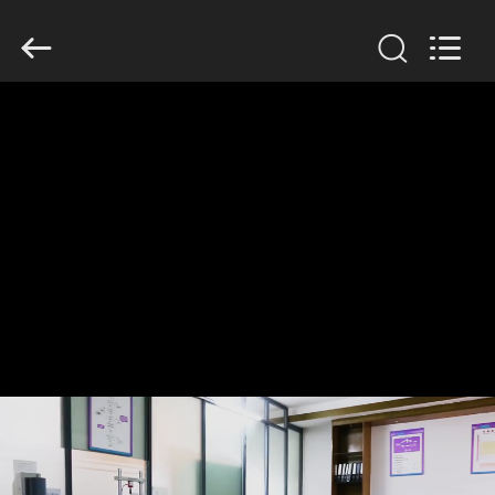
Dongguan
Tengxiang
Electronics
Co.,
Ltd..
All
Rights
Reserved.
CASA
PRODUTOS
SOBRE
NÓS
EXCURSÃO
DA
FÁBRICA