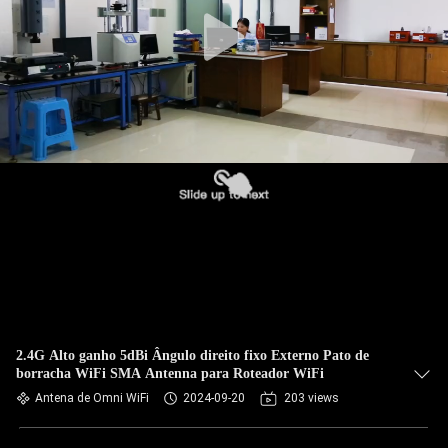
CONTROLE
DA
QUALIDADE
CONTACTE-
NOS
NOTÍCIA
CASOS
VR
2.4G Alto ganho 5dBi Ângulo direito fixo Externo Pato de
borracha WiFi SMA Antenna para Roteador WiFi
Antena de Omni WiFi
2024-09-20
203 views
MAPA