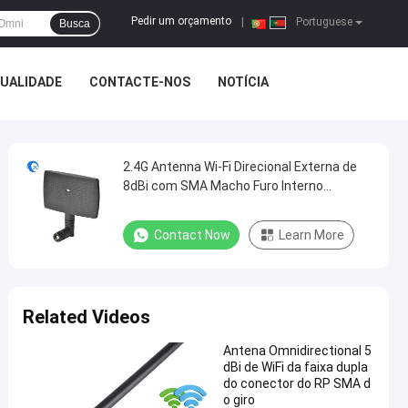
Pedir um orçamento
|
Portuguese
Busca
QUALIDADE
CONTACTE-NOS
NOTÍCIA
2.4G Antenna Wi-Fi Direcional Externa de
8dBi com SMA Macho Furo Interno
Roteador Sem Fio Antenna de Radar Plano
Contact Now
Learn More
Related Videos
Antena Omnidirectional 5
dBi de WiFi da faixa dupla
do conector do RP SMA d
o giro