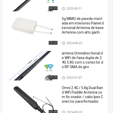
Antena de Omni WiFi
00:59
2022-05-11
5g MIMO de parede mont
ada em interiores Painel d
irecional Antenna de base
Antenna com alto ganho
e fio
Antena de Omni WiFi
00:50
2024-08-22
antena Omnidirectional d
e WiFi da faixa dupla de 2.
4G 5.8G com o conector d
o RP SMA do giro
Antena de Omni WiFi
00:26
2022-07-07
Omni 2.4G / 5.8g Dual Ban
d WiFi Paddle Antenna co
m fio voador / cabo Ipex C
onector para Roteador
Antena de Omni WiFi
00:49
2024-09-20