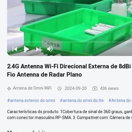
2.4G Antenna Wi-Fi Direcional Externa de 8d
Fio Antenna de Radar Plano
Antena de Omni WiFi
2024-09-20
436 views
#
antena exterior do omni
#
antena do omni do lte
#
Antena do 
Características do produto: 1Cobertura de sinal de 360 graus, ganh
com conector masculino RP-SMA. 3. Compatível com: Câmera de s