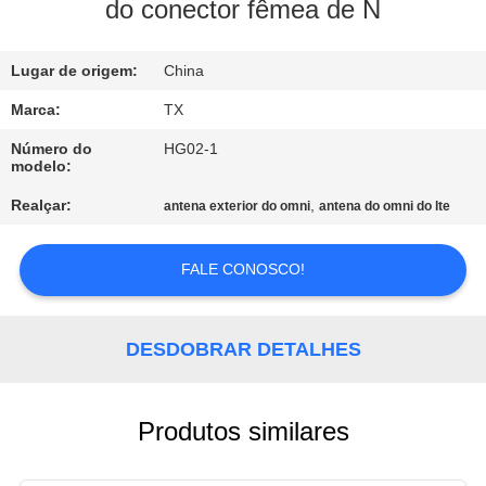
CONTROLE
do conector fêmea de N
DA
Lugar de origem:
China
QUALIDADE
Marca:
TX
CONTACTE-
Número do
HG02-1
modelo:
NOS
Realçar:
,
antena exterior do omni
antena do omni do lte
NOTÍCIA
FALE CONOSCO!
CASOS
DESDOBRAR DETALHES
VR
Produtos similares
MAPA