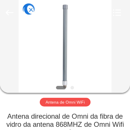
Dongguan
Tengxiang
Electronics
Co.,
Ltd..
All
Rights
Reserved.
CASA
PRODUTOS
SOBRE
NÓS
EXCURSÃO
DA
Antena de Omni WiFi
FÁBRICA
Antena direcional de Omni da fibra de
vidro da antena 868MHZ de Omni Wifi