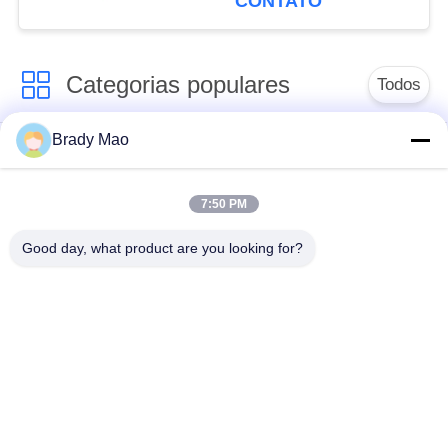
CONTATO
Categorias populares
Todos
Brady Mao
Antena de Omni WiFi
GSM GPRS Antena
7:50 PM
Antena da navegação
Antena da estação
de GPS
base da fibra de vidro
Good day, what product are you looking for?
antena de receptor do
Antena do hélio
wifi
antena baixa
antena de 3G 4G 5G
magnética