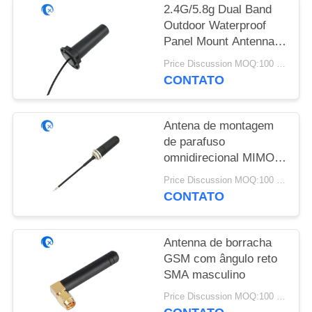
DO
2.4G/5.8g Dual Band
SITE
Outdoor Waterproof
Panel Mount Antenna
WiFi com conector
Price Discussion MOQ:100 PCS
PRIVACY
Rg174 Fraka
CONTATO
POLICY
Antena de montagem
de parafuso
omnidirecional MIMO
externa 3G 4G LTE
Price Discussion MOQ:100 PCS
CONTATO
Antenna de borracha
GSM com ângulo reto
SMA masculino
Price Discussion MOQ:100 PCS