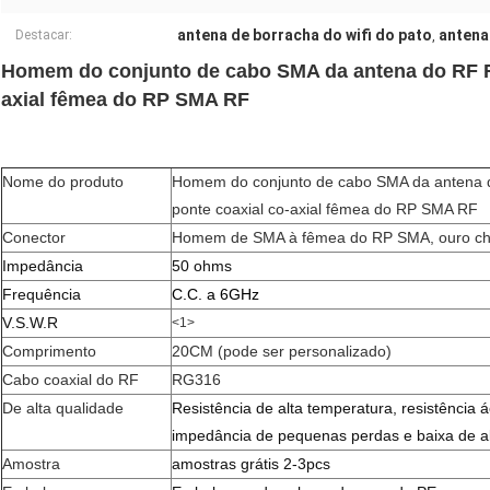
antena de borracha do wifi do pato
antena
Destacar:
,
Homem do conjunto de cabo SMA da antena do RF RG
axial fêmea do RP SMA RF
Nome do produto
Homem do conjunto de cabo SMA da antena 
ponte coaxial co-axial fêmea do RP SMA RF
Conector
Homem de SMA à fêmea do RP SMA, ouro c
Impedância
50 ohms
Frequência
C.C. a 6GHz
V.S.W.R
<1>
Comprimento
20CM (pode ser personalizado)
Cabo coaxial do RF
RG316
De alta qualidade
Resistência de alta temperatura, resistência á
impedância de pequenas perdas e baixa de al
Amostra
amostras grátis 2-3pcs