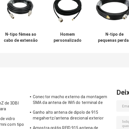
N-tipo fêmea ao
Homem
N-tipo de
cabo de extensão
personalizado
pequenas perda
de pequenas
dos conjuntos de
fêmea dos
perdas dos
cabo coaxial
conjuntos de
conjuntos de
LMR200 do RF da
cabo coaxial d
cabo coaxial do
antena N ao
LMR 400 RF ao
homem LMR400
conector de
conector mach
RF de SMA 50
RPSMA
de RPSMA
ohms para a
antena
Dei
3G/4G/5G/LTE
Conector macho externo da montagem
SMA da antena de Wifi do terminal de
hZ de 3DBI
Lora/3DBI 915MHZ
para
Ganho alto antena de dipolo de 915
megahertz/antena direcional exterior
 de vidro
magnética de Omni
Omni com tipo
Amostra grátis RFID 915 antena de