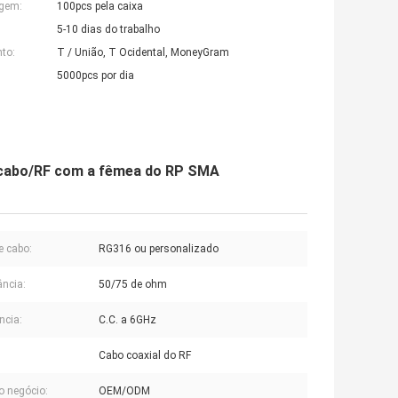
agem:
100pcs pela caixa
5-10 dias do trabalho
to:
T / União, T Ocidental, MoneyGram
5000pcs por dia
do cabo/RF com a fêmea do RP SMA
e cabo:
RG316 ou personalizado
ncia:
50/75 de ohm
ncia:
C.C. a 6GHz
Cabo coaxial do RF
o negócio:
OEM/ODM