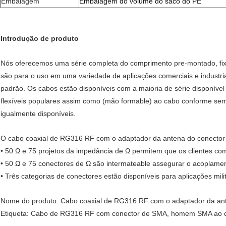
Embalagem
Embalagem do volume do saco do PE
Introdução de produto
Nós oferecemos uma série completa do comprimento pre-montado, fix
são para o uso em uma variedade de aplicações comerciais e industr
padrão. Os cabos estão disponíveis com a maioria de série disponív
flexíveis populares assim como (mão formable) ao cabo conforme sem
igualmente disponíveis.
O cabo coaxial de RG316 RF com o adaptador da antena do conector 
• 50 Ω e 75 projetos da impedância de Ω permitem que os clientes co
• 50 Ω e 75 conectores de Ω são intermateable assegurar o acoplamen
• Três categorias de conectores estão disponíveis para aplicações milit
Nome do produto: Cabo coaxial de RG316 RF com o adaptador da an
Etiqueta: Cabo de RG316 RF com conector de SMA, homem SMA ao co