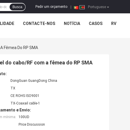
Pedir um orçamento
Busca
|
Portuguese
LIDADE
CONTACTE-NOS
NOTÍCIA
CASOS
RV
om A Fêmea Do RP SMA
xível do cabo/RF com a fêmea do RP SMA
uto:
DongGuan GuangDong China
TX
CE ROHS ISO9001
TX-Coaxail cable-1
amento e Envio:
em mínima:
100UD
Price Discussion