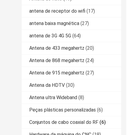
antena de receptor do wifi
(17)
antena baixa magnética
(27)
antena de 3G 4G 5G
(64)
Antena de 433 megahertz
(20)
Antena de 868 megahertz
(24)
Antena de 915 megahertz
(27)
Antena da HDTV
(30)
Antena ultra Wideband
(8)
Peças plásticas personalizadas
(6)
Conjuntos de cabo coaxial do RF
(6)
Hardware da máquina do CNC
(18)