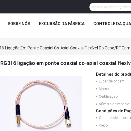
SOBRE NÓS
EXCURSÃO DA FÁBRICA
CONTROLE DA QUA
6 Ligação Em Ponte Coaxial Co-Axial Coaxial Flexível Do Cabo/RF C
RG316 ligação em ponte coaxial co-axial coaxial fle
Detalhes do prod
Lugar de origem:
Marca:
Certificação:
Número do modelo:
Condições de Pag
Quantidade de ord
Preço: