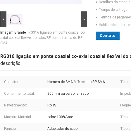
Detalhes da embal
Tempo de entrega:
Termos de pagamen
Habilidade da fonte:
Imagem Grande :
RG316 ligação em ponte coaxial co-
Contato
axial coaxial flexível do cabo/RF com a fêmea do RP
SMA
RG316 ligação em ponte coaxial co-axial coaxial flexível 
descrição
Conector:
Homem de SMA à fêmea do RP SMA
Tipo d
Comprimento total:
200mm ou personalizado
Impedâ
Revestimento:
RoHS
Frequê
Maestro Material:
cobre 100%Bare
Tipo:
Função:
Adaptador do cabo
Tipo d