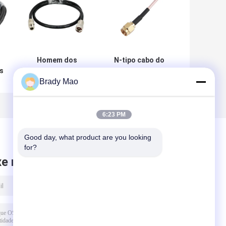
Homem dos
N-tipo cabo do
s
conjuntos de
cabo SMA dos
Brady Mao
cabo coaxial N de
conjuntos de
LMR 400 RF ao
cabo coaxial
e
cabo de ligação
RG316 do RF de
em ponte fêmea
ligação em ponte
6:23 PM
o
do conector de
MMCX BNC
Good day, what product are you looking 
for?
xe mensagem