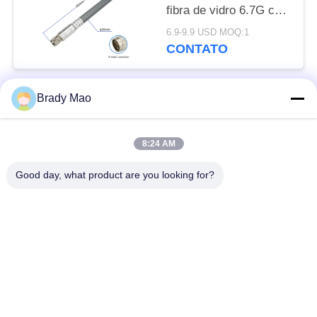
fibra de vidro 6.7G com
conector macho de N
6.9-9.9 USD MOQ:1
CONTATO
Brady Mao
Categorias populares
Todos
8:24 AM
Antena de Omni WiFi
GSM GPRS Antena
Good day, what product are you looking for?
Antena da navegação
Antena da estação
de GPS
base da fibra de vidro
antena de receptor do
Antena do hélio
wifi
antena baixa