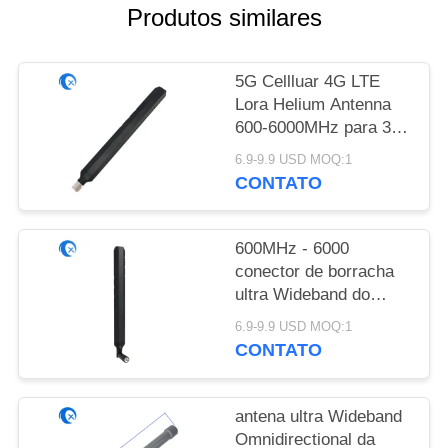
DO
Produtos similares
SITE
5G Cellluar 4G LTE
PRIVACY
Lora Helium Antenna
600-6000MHz para 3G
POLICY
WiFi 6
6.9-9.9 USD MOQ:1
CONTATO
600MHz - 6000
conector de borracha
ultra Wideband do
megahertz 5G Duck
6.9-9.9 USD MOQ:1
Antenna With Swivel
CONTATO
SMA
antena ultra Wideband
Omnidirectional da