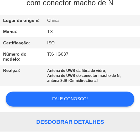
CONTROLE
com conector macho de N
DA
Lugar de origem:
China
QUALIDADE
Marca:
TX
CONTACTE-
Certificação:
ISO
NOS
Número do
TX-HG037
modelo:
NOTÍCIA
Realçar:
,
Antena de UWB da fibra de vidro
,
Antena de UWB do conector macho de N
antena 8dBi Omnidirectional
CASOS
FALE CONOSCO!
VR
DESDOBRAR DETALHES
MAPA