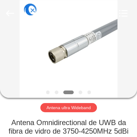
Dongguan
Tengxiang
Electronics
Co.,
Ltd..
All
Rights
Reserved.
CASA
PRODUTOS
SOBRE
NÓS
EXCURSÃO
DA
Antena ultra Wideband
FÁBRICA
Antena Omnidirectional de UWB da
fibra de vidro de 3750-4250MHz 5dBi