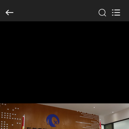
Dongguan
Tengxiang
Electronics
Co.,
Ltd..
All
Rights
Reserved.
CASA
PRODUTOS
SOBRE
NÓS
EXCURSÃO
DA
FÁBRICA