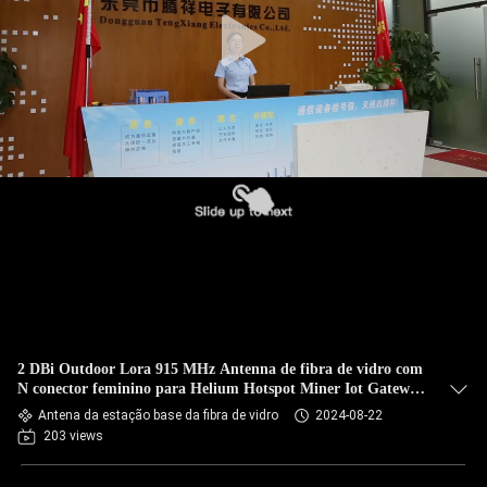
CONTROLE
DA
QUALIDADE
CONTACTE-
NOS
NOTÍCIA
CASOS
2 DBi Outdoor Lora 915 MHz Antenna de fibra de vidro com
VR
N conector feminino para Helium Hotspot Miner Iot Gateway
Antenna
Antena da estação base da fibra de vidro
2024-08-22
203 views
MAPA